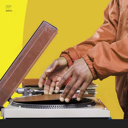
NEWS
最新情報
QUALITY
品質へのこだわり
ORDER FLOW
ご注文・制作の流れ
CASE
制作実績
CONTACT
お問い合わせ
CUSTOM ORDER
カスタムオーダー