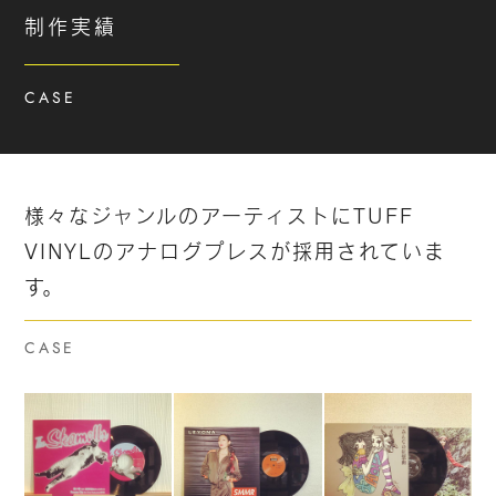
制作実績
PACKAGE ORDER
パッケージオーダー
CASE
STORIES
ブログ
SNS
様々なジャンルのアーティストに
TUFF
VINYLのアナログプレスが採用されていま
す。
CASE
制作事例
CASE